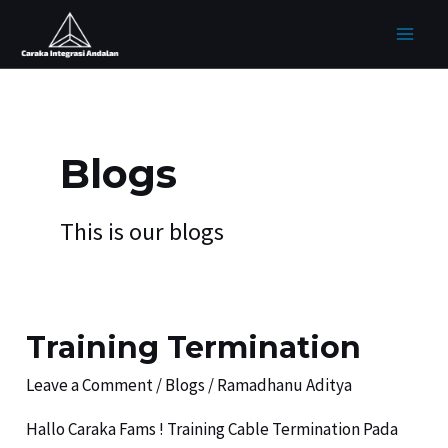
Skip
MAI
to
MEN
content
Blogs
This is our blogs
Training Termination
Training
Termination
Leave a Comment
/
Blogs
/
Ramadhanu Aditya
Hallo Caraka Fams ! Training Cable Termination Pada